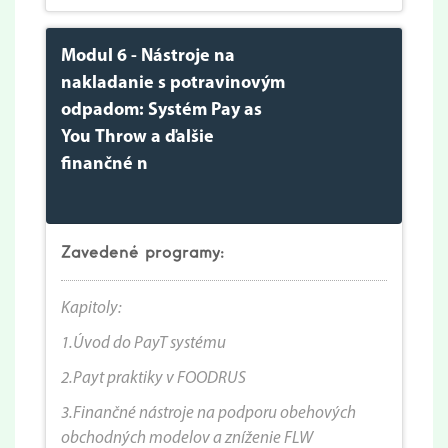
Modul 6 - Nástroje na
nakladanie s potravinovým
odpadom: Systém Pay as
You Throw a ďalšie
finančné n
Zavedené programy:
Kapitoly:
1.
Úvod do PayT systému
2.Payt praktiky v FOODRUS
3.Finančné nástroje na podporu obehových
obchodných modelov a zníženie FLW