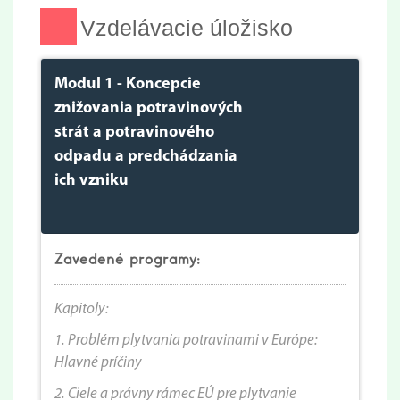
Vzdelávacie úložisko
Modul 1 - Koncepcie
znižovania potravinových
strát a potravinového
odpadu a predchádzania
ich vzniku
Zavedené programy:
Kapitoly:
1.
Problém plytvania potravinami v Európe:
Hlavné príčiny
2. Ciele a právny rámec EÚ pre plytvanie