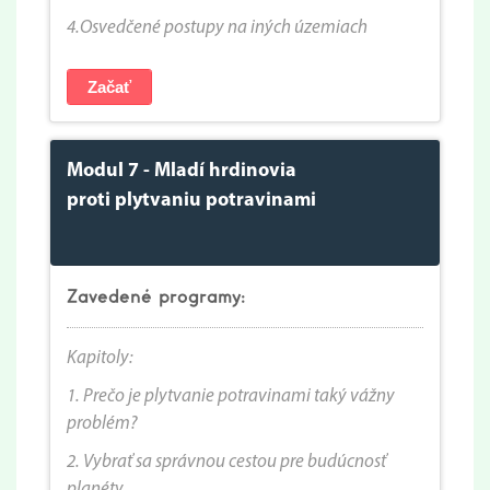
4.Osvedčené postupy na iných územiach
Začať
Modul 7 - Mladí hrdinovia
proti plytvaniu potravinami
Zavedené programy:
Kapitoly:
1. P
rečo je plytvanie potravinami taký vážny
problém?
2. Vybrať sa správnou cestou pre budúcnosť
planéty